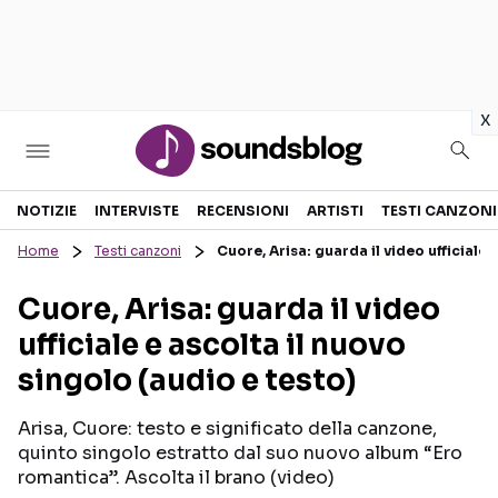
in
x
Sezioni
NOTIZIE
INTERVISTE
RECENSIONI
ARTISTI
TESTI CANZONI
Home
Testi canzoni
Cuore, Arisa: guarda il video ufficiale 
NOTIZIE
ARTISTI
Cuore, Arisa: guarda il video
RECENSIONI MUSICALI
TESTI CANZONI
ufficiale e ascolta il nuovo
INTERVISTE
TOUR ED EVENTI
singolo (audio e testo)
GOSSIP E CURIOSITÀ
TALENT SHOW
Arisa, Cuore: testo e significato della canzone,
quinto singolo estratto dal suo nuovo album “Ero
romantica”. Ascolta il brano (video)