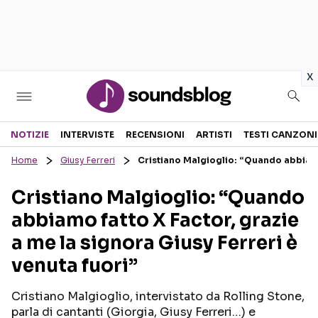
in
x
Sezioni
NOTIZIE
INTERVISTE
RECENSIONI
ARTISTI
TESTI CANZONI
Home
Giusy Ferreri
Cristiano Malgioglio: “Quando abbiamo 
NOTIZIE
ARTISTI
Cristiano Malgioglio: “Quando
RECENSIONI MUSICALI
TESTI CANZONI
abbiamo fatto X Factor, grazie
INTERVISTE
TOUR ED EVENTI
a me la signora Giusy Ferreri è
GOSSIP E CURIOSITÀ
TALENT SHOW
venuta fuori”
Cristiano Malgioglio, intervistato da Rolling Stone,
parla di cantanti (Giorgia, Giusy Ferreri…) e