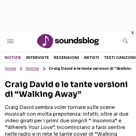
in
x
Sezioni
NOTIZIE
INTERVISTE
RECENSIONI
ARTISTI
TESTI CANZONI
Home
Notizie
Craig David e le tante versioni di “Walking
NOTIZIE
ARTISTI
Craig David e le tante versioni
RECENSIONI MUSICALI
TESTI CANZONI
di “Walking Away”
INTERVISTE
TOUR ED EVENTI
GOSSIP E CURIOSITÀ
TALENT SHOW
Craig David sembra voler tornare sulle scene
musicali con molta prepotenza: infatti, oltre ai due
video girati per i primi due singoli “ Insomnia” e
“Where’s Your Love”, incominciano a farsi sentire
nelle radio e in rete le tante cover di “Walking