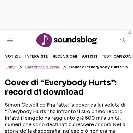
in
x
Sezioni
NOTIZIE
INTERVISTE
RECENSIONI
ARTISTI
TESTI CANZONI
Home
Classifiche Musicali
Cover di “Everybody Hurts”: re
NOTIZIE
ARTISTI
Cover di “Everybody Hurts”:
RECENSIONI MUSICALI
TESTI CANZONI
record di download
INTERVISTE
TOUR ED EVENTI
GOSSIP E CURIOSITÀ
TALENT SHOW
Simon Cowell ce l’ha fatta: la cover da lui voluta di
“Everybody Hurts” ha infranto il suo primo record.
Infatti il singolo ha raggiunto già 500 mila unità,
numeri che sono destinati a crescere ancora.Nella
storia della discografia inglese ciò non era mai