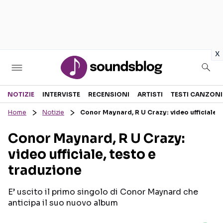
in
x
Sezioni
NOTIZIE
INTERVISTE
RECENSIONI
ARTISTI
TESTI CANZONI
Home
Notizie
Conor Maynard, R U Crazy: video ufficiale, 
NOTIZIE
ARTISTI
Conor Maynard, R U Crazy:
RECENSIONI MUSICALI
TESTI CANZONI
video ufficiale, testo e
INTERVISTE
TOUR ED EVENTI
traduzione
GOSSIP E CURIOSITÀ
TALENT SHOW
E’ uscito il primo singolo di Conor Maynard che
anticipa il suo nuovo album