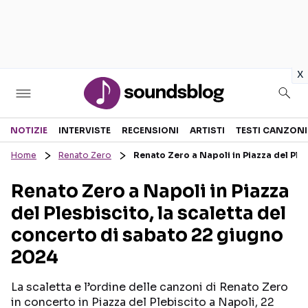
in
x
Sezioni
NOTIZIE
INTERVISTE
RECENSIONI
ARTISTI
TESTI CANZONI
Home
Renato Zero
Renato Zero a Napoli in Piazza del Ple
NOTIZIE
ARTISTI
Renato Zero a Napoli in Piazza
RECENSIONI MUSICALI
TESTI CANZONI
del Plesbiscito, la scaletta del
INTERVISTE
TOUR ED EVENTI
concerto di sabato 22 giugno
GOSSIP E CURIOSITÀ
TALENT SHOW
2024
La scaletta e l’ordine delle canzoni di Renato Zero
in concerto in Piazza del Plebiscito a Napoli, 22