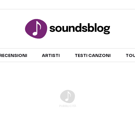
Sezioni
RECENSIONI
ARTISTI
TESTI CANZONI
TOU
NOTIZIE
ARTISTI
RECENSIONI MUSICALI
TESTI CANZONI
INTERVISTE
TOUR ED EVENTI
GOSSIP E CURIOSITÀ
TALENT SHOW