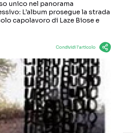
aso unico nel panorama
essivo: L’album prosegue la strada
colo capolavoro di Laze Biose e
Condividi l'articolo