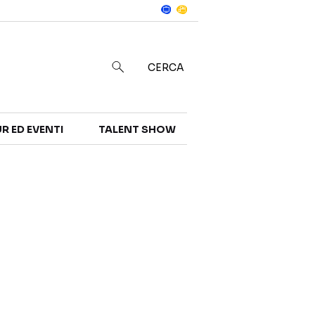
Notizie
in
CERCA
R ED EVENTI
TALENT SHOW