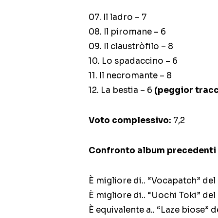
07. Il ladro – 7
08. Il piromane – 6
09. Il claustròfilo – 8
10. Lo spadaccino – 6
11. Il necromante – 8
12. La bestia – 6
(peggior tracc
Voto complessivo:
7,2
Confronto album precedenti 
È migliore di.. “Vocapatch” de
È migliore di.. “Uochi Toki” de
È equivalente a.. “Laze biose” 