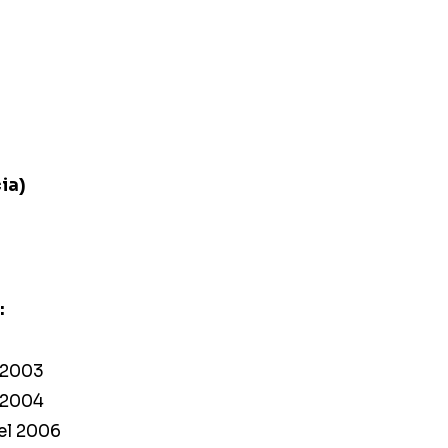
ia)
:
l 2003
l 2004
del 2006