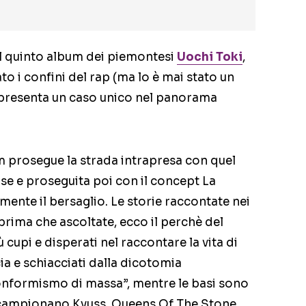
 il quinto album dei piemontesi
Uochi Toki
,
 i confini del rap (ma lo è mai stato un
presenta un caso unico nel panorama
 prosegue la strada intrapresa con quel
se e proseguita poi con il concept La
amente il bersaglio. Le storie raccontate nei
prima che ascoltate, ecco il perchè del
iù cupi e disperati nel raccontare la vita di
ia e schiacciati dalla dicotomia
nformismo di massa”, mentre le basi sono
 e campionano Kyuss, Queens Of The Stone