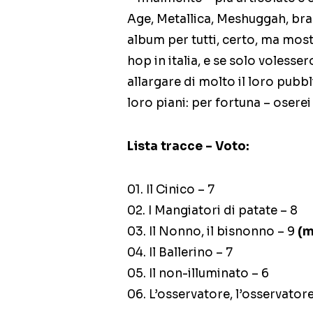
Age, Metallica, Meshuggah, bra
album per tutti, certo, ma mos
hop in italia, e se solo voless
allargare di molto il loro pubb
loro piani: per fortuna – osere
Lista tracce – Voto:
01. Il Cinico – 7
02. I Mangiatori di patate – 8
03. Il Nonno, il bisnonno – 9
(m
04. Il Ballerino – 7
05. Il non-illuminato – 6
06. L’osservatore, l’osservator