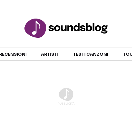
Sezioni
RECENSIONI
ARTISTI
TESTI CANZONI
TOU
NOTIZIE
ARTISTI
RECENSIONI MUSICALI
TESTI CANZONI
INTERVISTE
TOUR ED EVENTI
GOSSIP E CURIOSITÀ
TALENT SHOW