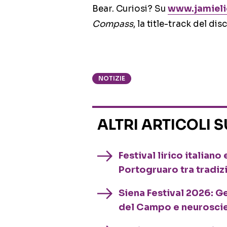
Bear. Curiosi? Su
www.jamieli
Compass
, la title-track del dis
NOTIZIE
ALTRI ARTICOLI 
Festival lirico italian
Portogruaro tra tradiz
Siena Festival 2026: G
del Campo e neurosci