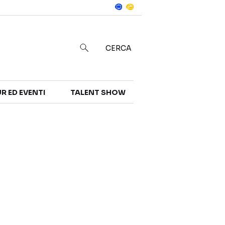
Notizie
in
CERCA
R ED EVENTI
TALENT SHOW