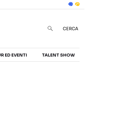
Notizie
in
CERCA
R ED EVENTI
TALENT SHOW