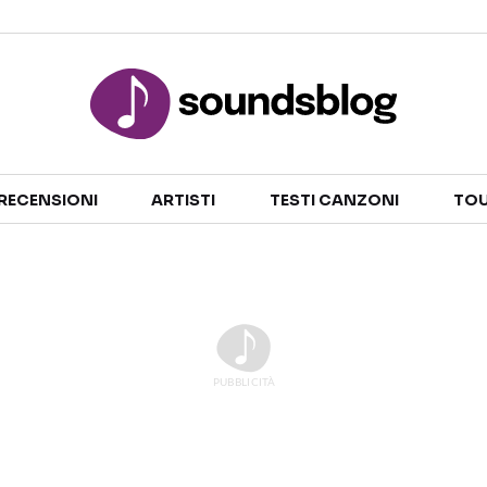
Sezioni
RECENSIONI
ARTISTI
TESTI CANZONI
TOU
NOTIZIE
ARTISTI
RECENSIONI MUSICALI
TESTI CANZONI
INTERVISTE
TOUR ED EVENTI
GOSSIP E CURIOSITÀ
TALENT SHOW