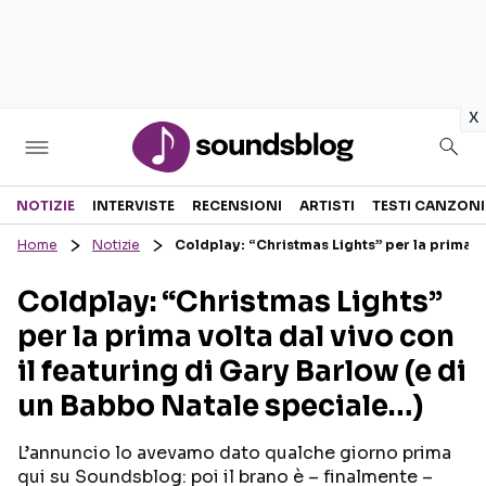
in
x
Sezioni
NOTIZIE
INTERVISTE
RECENSIONI
ARTISTI
TESTI CANZONI
Home
Notizie
Coldplay: “Christmas Lights” per la prima vo
NOTIZIE
ARTISTI
Coldplay: “Christmas Lights”
RECENSIONI MUSICALI
TESTI CANZONI
per la prima volta dal vivo con
INTERVISTE
TOUR ED EVENTI
il featuring di Gary Barlow (e di
GOSSIP E CURIOSITÀ
TALENT SHOW
un Babbo Natale speciale…)
L’annuncio lo avevamo dato qualche giorno prima
qui su Soundsblog: poi il brano è – finalmente –