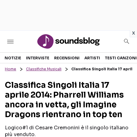
in
x
Sezioni
NOTIZIE
INTERVISTE
RECENSIONI
ARTISTI
TESTI CANZONI
Home
Classifiche Musicali
Classifica Singoli Italia 17 april
NOTIZIE
ARTISTI
Classifica Singoli Italia 17
RECENSIONI MUSICALI
TESTI CANZONI
aprile 2014: Pharrell Williams
INTERVISTE
TOUR ED EVENTI
ancora in vetta, gli Imagine
GOSSIP E CURIOSITÀ
TALENT SHOW
Dragons rientrano in top ten
Logico#1 di Cesare Cremonini è il singolo italiano
più venduto.