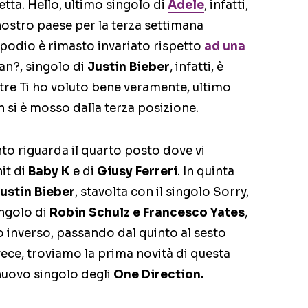
etta. Hello, ultimo singolo di
Adele
, infatti,
nostro paese per la terza settimana
 podio è rimasto invariato rispetto
ad una
an?, singolo di
Justin Bieber
, infatti, è
re Ti ho voluto bene veramente, ultimo
n si è mosso dalla terza posizione.
o riguarda il quarto posto dove vi
it di
Baby K
e di
Giusy Ferreri
. In quinta
ustin Bieber
, stavolta con il singolo Sorry,
singolo di
Robin Schulz e Francesco Yates
,
o inverso, passando dal quinto al sesto
vece, troviamo la prima novità di questa
 nuovo singolo degli
One Direction.