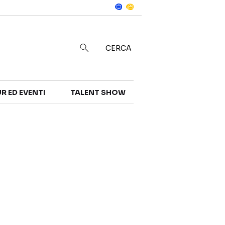
Notizie
in
CERCA
R ED EVENTI
TALENT SHOW