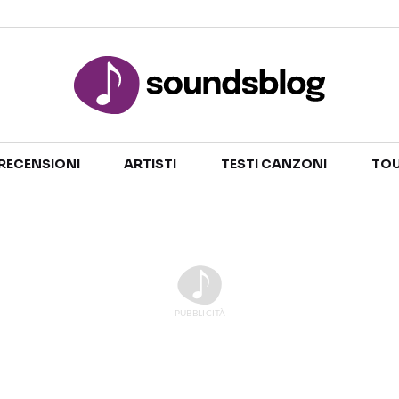
Sezioni
RECENSIONI
ARTISTI
TESTI CANZONI
TOU
NOTIZIE
ARTISTI
RECENSIONI MUSICALI
TESTI CANZONI
INTERVISTE
TOUR ED EVENTI
GOSSIP E CURIOSITÀ
TALENT SHOW