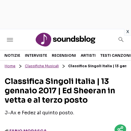
in
x
Sezioni
NOTIZIE
INTERVISTE
RECENSIONI
ARTISTI
TESTI CANZONI
Home
Classifiche Musicali
Classifica Singoli Italia | 13 gen
NOTIZIE
ARTISTI
Classifica Singoli Italia | 13
RECENSIONI MUSICALI
TESTI CANZONI
gennaio 2017 | Ed Sheeran in
INTERVISTE
TOUR ED EVENTI
vetta e al terzo posto
GOSSIP E CURIOSITÀ
TALENT SHOW
J-Ax e Fedez al quinto posto.