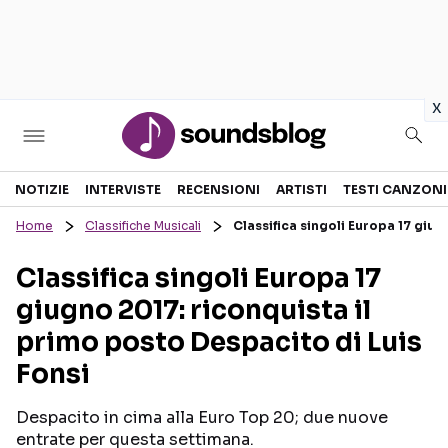
in
x
Sezioni
NOTIZIE
INTERVISTE
RECENSIONI
ARTISTI
TESTI CANZONI
Home
Classifiche Musicali
Classifica singoli Europa 17 giug
NOTIZIE
ARTISTI
Classifica singoli Europa 17
RECENSIONI MUSICALI
TESTI CANZONI
giugno 2017: riconquista il
INTERVISTE
TOUR ED EVENTI
primo posto Despacito di Luis
GOSSIP E CURIOSITÀ
TALENT SHOW
Fonsi
Despacito in cima alla Euro Top 20; due nuove
entrate per questa settimana.