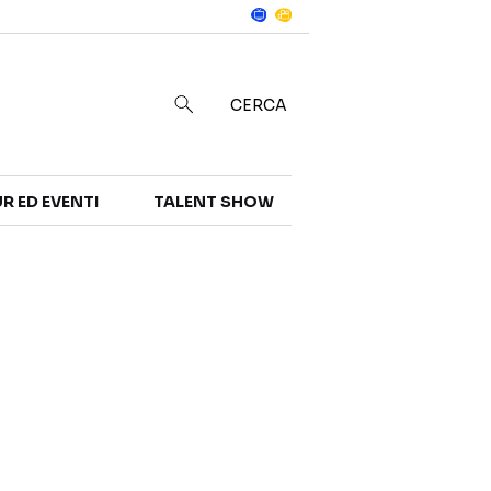
Notizie
in
CERCA
R ED EVENTI
TALENT SHOW