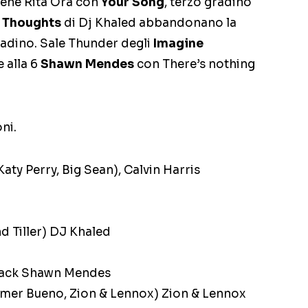
bene Rita Ora con
Your Song
, terzo gradino
 Thoughts
di Dj Khaled abbandonano la
radino. Sale Thunder degli
Imagine
 alla 6
Shawn Mendes
con There’s nothing
ni.
 Katy Perry, Big Sean), Calvin Harris
d Tiller) DJ Khaled
Back Shawn Mendes
mer Bueno, Zion & Lennox) Zion & Lennox