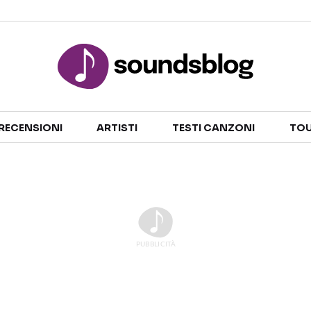
Sezioni
RECENSIONI
ARTISTI
TESTI CANZONI
TOU
NOTIZIE
ARTISTI
RECENSIONI MUSICALI
TESTI CANZONI
INTERVISTE
TOUR ED EVENTI
GOSSIP E CURIOSITÀ
TALENT SHOW