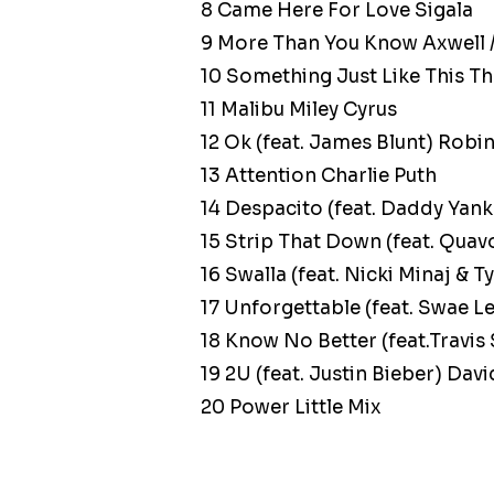
8 Came Here For Love Sigala
9 More Than You Know Axwell 
10 Something Just Like This 
11 Malibu Miley Cyrus
12 Ok (feat. James Blunt) Robi
13 Attention Charlie Puth
14 Despacito (feat. Daddy Yank
15 Strip That Down (feat. Quav
16 Swalla (feat. Nicki Minaj & T
17 Unforgettable (feat. Swae L
18 Know No Better (feat.Travis
19 2U (feat. Justin Bieber) Dav
20 Power Little Mix