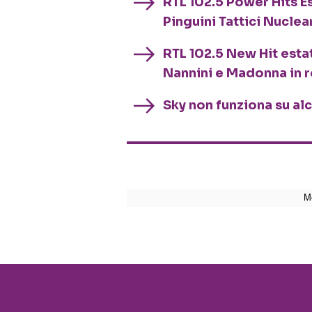
RTL 102.5 Power Hits Es
Pinguini Tattici Nuclea
RTL 102.5 New Hit esta
Nannini e Madonna in 
Sky non funziona su al