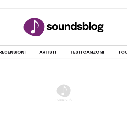
Sezioni
RECENSIONI
ARTISTI
TESTI CANZONI
TOU
NOTIZIE
ARTISTI
RECENSIONI MUSICALI
TESTI CANZONI
INTERVISTE
TOUR ED EVENTI
GOSSIP E CURIOSITÀ
TALENT SHOW