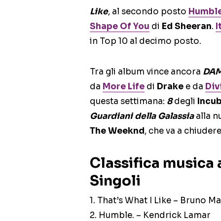
Like
, al secondo posto
Humble
Shape Of You
di
Ed Sheeran
.
I
in Top 10 al decimo posto.
Tra gli album vince ancora
DA
da
More Life
di
Drake
e da
Div
questa settimana:
8
degli
Incu
Guardiani della Galassia
alla n
The Weeknd
, che va a chiudere
Classifica musica
Singoli
1. That’s What I Like – Bruno M
2. Humble. – Kendrick Lamar