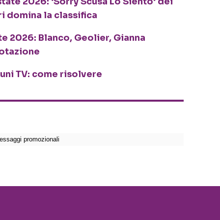
tate 2026: ‘Sorry Scusa Lo Siento’ dei
ri domina la classifica
te 2026: Blanco, Geolier, Gianna
rotazione
cuni TV: come risolvere