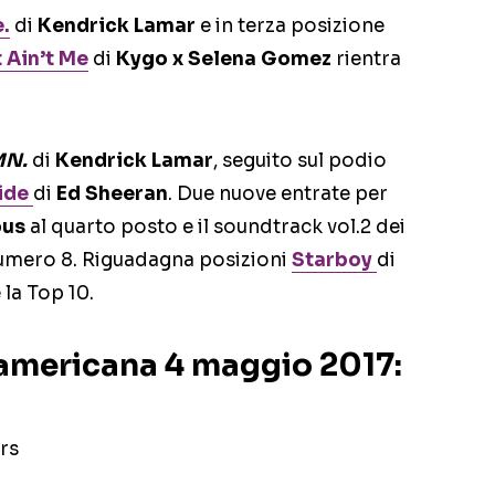
.
di
Kendrick Lamar
e in terza posizione
t Ain’t Me
di
Kygo x Selena Gomez
rientra
MN.
di
Kendrick Lamar
, seguito sul podio
ide
di
Ed Sheeran
. Due nuove entrate per
bus
al quarto posto e il soundtrack vol.2 dei
umero 8. Riguadagna posizioni
Starboy
di
 la Top 10.
 americana 4 maggio 2017:
ars