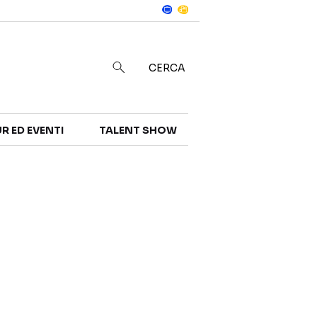
Notizie
in
CERCA
R ED EVENTI
TALENT SHOW