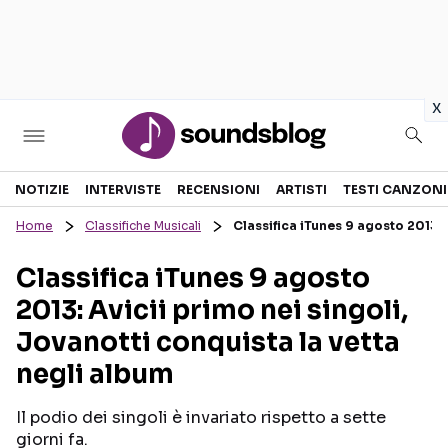
in
x
Sezioni
NOTIZIE
INTERVISTE
RECENSIONI
ARTISTI
TESTI CANZONI
Home
Classifiche Musicali
Classifica iTunes 9 agosto 2013: 
NOTIZIE
ARTISTI
Classifica iTunes 9 agosto
RECENSIONI MUSICALI
TESTI CANZONI
2013: Avicii primo nei singoli,
INTERVISTE
TOUR ED EVENTI
Jovanotti conquista la vetta
GOSSIP E CURIOSITÀ
TALENT SHOW
negli album
Il podio dei singoli è invariato rispetto a sette
giorni fa.