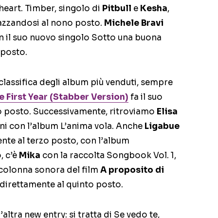
 heart. Timber, singolo di
Pitbull
e
Kesha
,
iazzandosi al nono posto.
Michele Bravi
on il suo nuovo singolo Sotto una buona
 posto.
 classifica degli album più venduti, sempre
e First Year (Stabber Version)
fa il suo
o posto. Successivamente, ritroviamo
Elisa
oni con l’album L’anima vola. Anche
Ligabue
ente al terzo posto, con l’album
, c’è
Mika
con la raccolta Songbook Vol. 1,
a colonna sonora del film
A proposito di
o direttamente al quinto posto.
altra new entry: si tratta di Se vedo te,