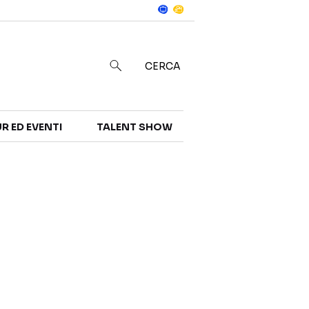
Notizie
in
CERCA
R ED EVENTI
TALENT SHOW