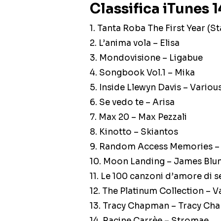
Classifica iTunes 
1. Tanta Roba The First Year (S
2. L’anima vola – Elisa
3. Mondovisione – Ligabue
4. Songbook Vol.1 – Mika
5. Inside Llewyn Davis – Various
6. Se vedo te – Arisa
7. Max 20 – Max Pezzali
8. Kinotto – Skiantos
9. Random Access Memories – 
10. Moon Landing – James Blu
11. Le 100 canzoni d’amore di 
12. The Platinum Collection – 
13. Tracy Chapman – Tracy C
14. Racine Carrèe – Stromae