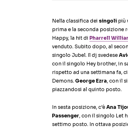
Nella classifica dei
singoli
più 
prima e la seconda posizione r
Happy, la hit di
Pharrell Willi
venduto. Subito dopo, al seco
singolo Jubel. Il dj svedese
Avi
con il singolo Hey brother, in sa
rispetto ad una settimana fa, c
Demons.
George Ezra
, con il 
piazzandosi al quinto posto.
In sesta posizione, c’è
Ana Tijo
Passenger
, con il singolo Let 
settimo posto. In ottava posiz