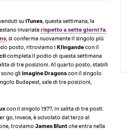
venduti su
iTunes
, questa settimana, la
estano invariate
rispetto a sette giorni fa
.
ams
, si conferma nuovamente il singolo più
ndo posto, ritroviamo i
Klingande
con il
cii
completa il podio di questa settimana
lita di tre posizioni. Al quarto posto, stabili
i sono gli
Imagine Dragons
con il singolo
singolo Budapest, sale di tre posizioni,
ux
con il singolo 1977, in salita di tre posti.
her go, invece, è scivolato dal terzo al
ione, troviamo
James Blunt
che entra nella