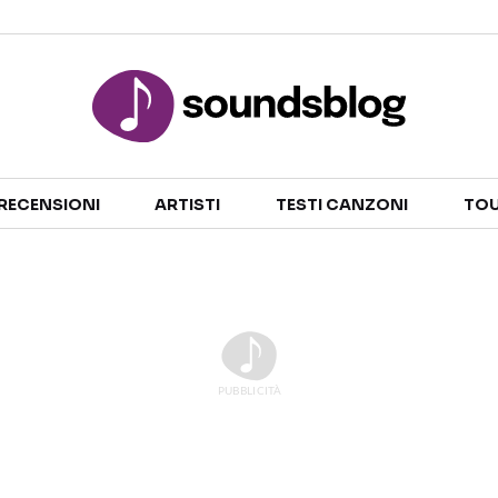
Sezioni
RECENSIONI
ARTISTI
TESTI CANZONI
TOU
NOTIZIE
ARTISTI
RECENSIONI MUSICALI
TESTI CANZONI
INTERVISTE
TOUR ED EVENTI
GOSSIP E CURIOSITÀ
TALENT SHOW