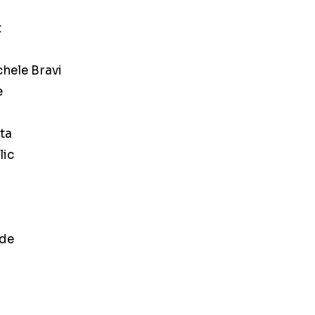
t
chele Bravi
e
ta
lic
nde