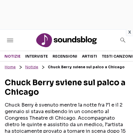
in
x
Sezioni
NOTIZIE
INTERVISTE
RECENSIONI
ARTISTI
TESTI CANZONI
Home
Notizie
Chuck Berry sviene sul palco a Chicago
NOTIZIE
ARTISTI
Chuck Berry sviene sul palco a
RECENSIONI MUSICALI
TESTI CANZONI
Chicago
INTERVISTE
TOUR ED EVENTI
GOSSIP E CURIOSITÀ
TALENT SHOW
Chuck Berry è svenuto mentre la notte fra l’1 e il 2
gennaio si stava esibendo in un concerto al
Congress Theatre di Chicago. Accompagnato
dietro le quinte e assistito da un medico, l’artista
ha stoicamente provato a tornare in scena dopo 15