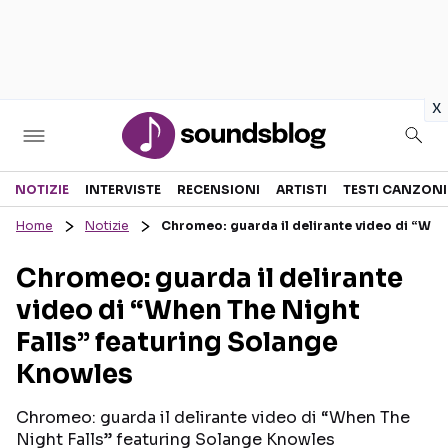
in
x
Sezioni
NOTIZIE
INTERVISTE
RECENSIONI
ARTISTI
TESTI CANZONI
Home
Notizie
Chromeo: guarda il delirante video di “Whe
NOTIZIE
ARTISTI
Chromeo: guarda il delirante
RECENSIONI MUSICALI
TESTI CANZONI
video di “When The Night
INTERVISTE
TOUR ED EVENTI
Falls” featuring Solange
GOSSIP E CURIOSITÀ
TALENT SHOW
Knowles
Chromeo: guarda il delirante video di “When The
Night Falls” featuring Solange Knowles