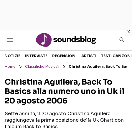
in
x
Sezioni
NOTIZIE
INTERVISTE
RECENSIONI
ARTISTI
TESTI CANZONI
Home
Classifiche Musicali
Christina Aguilera, Back To Basi
NOTIZIE
ARTISTI
Christina Aguilera, Back To
RECENSIONI MUSICALI
TESTI CANZONI
Basics alla numero uno in Uk il
INTERVISTE
TOUR ED EVENTI
20 agosto 2006
GOSSIP E CURIOSITÀ
TALENT SHOW
Sette anni fa, il 20 agosto Christina Aguilera
raggiungeva la prima posizione della Uk Chart con
l’album Back to Basics