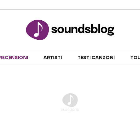
Sezioni
RECENSIONI
ARTISTI
TESTI CANZONI
TOU
NOTIZIE
ARTISTI
RECENSIONI MUSICALI
TESTI CANZONI
INTERVISTE
TOUR ED EVENTI
GOSSIP E CURIOSITÀ
TALENT SHOW