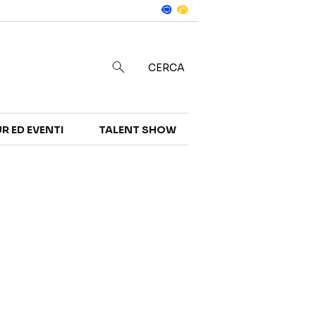
Notizie
in
CERCA
R ED EVENTI
TALENT SHOW