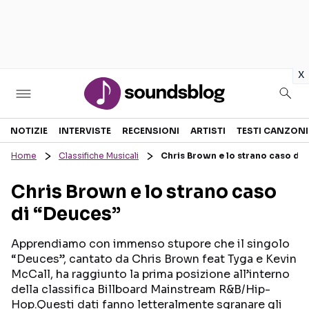
in
x
Sezioni
NOTIZIE
INTERVISTE
RECENSIONI
ARTISTI
TESTI CANZONI
Home
Classifiche Musicali
Chris Brown e lo strano caso di
NOTIZIE
ARTISTI
Chris Brown e lo strano caso
RECENSIONI MUSICALI
TESTI CANZONI
di “Deuces”
INTERVISTE
TOUR ED EVENTI
GOSSIP E CURIOSITÀ
TALENT SHOW
Apprendiamo con immenso stupore che il singolo
“Deuces”, cantato da Chris Brown feat Tyga e Kevin
McCall, ha raggiunto la prima posizione all’interno
della classifica Billboard Mainstream R&B/Hip-
Hop.Questi dati fanno letteralmente sgranare gli