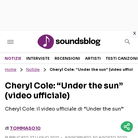
in
x
Sezioni
NOTIZIE
INTERVISTE
RECENSIONI
ARTISTI
TESTI CANZONI
Home
Notizie
Cheryl Cole: “Under the sun” (video ufficial
NOTIZIE
ARTISTI
Cheryl Cole: “Under the sun”
RECENSIONI MUSICALI
TESTI CANZONI
(video ufficiale)
INTERVISTE
TOUR ED EVENTI
GOSSIP E CURIOSITÀ
TALENT SHOW
Cheryl Cole: il video ufficiale di “Under the sun”
di
TOMMASO10
PUBBLICATO
27 LUGLIO 2012
AGGIORNATO 30 AGOSTO 2020