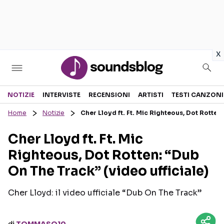
in
x
Sezioni
NOTIZIE
INTERVISTE
RECENSIONI
ARTISTI
TESTI CANZONI
Home
Notizie
Cher Lloyd ft. Ft. Mic Righteous, Dot Rotten
NOTIZIE
ARTISTI
Cher Lloyd ft. Ft. Mic
RECENSIONI MUSICALI
TESTI CANZONI
Righteous, Dot Rotten: “Dub
INTERVISTE
TOUR ED EVENTI
On The Track” (video ufficiale)
GOSSIP E CURIOSITÀ
TALENT SHOW
Cher Lloyd: il video ufficiale “Dub On The Track”