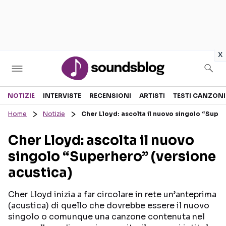
in
x
Sezioni
NOTIZIE
INTERVISTE
RECENSIONI
ARTISTI
TESTI CANZONI
Home
Notizie
Cher Lloyd: ascolta il nuovo singolo “Super
NOTIZIE
ARTISTI
Cher Lloyd: ascolta il nuovo
RECENSIONI MUSICALI
TESTI CANZONI
singolo “Superhero” (versione
INTERVISTE
TOUR ED EVENTI
acustica)
GOSSIP E CURIOSITÀ
TALENT SHOW
Cher Lloyd inizia a far circolare in rete un’anteprima
(acustica) di quello che dovrebbe essere il nuovo
singolo o comunque una canzone contenuta nel