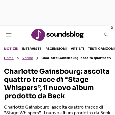
in
x
Sezioni
NOTIZIE
INTERVISTE
RECENSIONI
ARTISTI
TESTI CANZONI
Home
Notizie
Charlotte Gainsbourg: ascolta quattro trac
NOTIZIE
ARTISTI
Charlotte Gainsbourg: ascolta
RECENSIONI MUSICALI
TESTI CANZONI
quattro tracce di “Stage
INTERVISTE
TOUR ED EVENTI
Whispers”, il nuovo album
GOSSIP E CURIOSITÀ
TALENT SHOW
prodotto da Beck
Charlotte Gainsbourg: ascolta quattro tracce di
“Stage Whispers”, il nuovo album prodotto da Beck