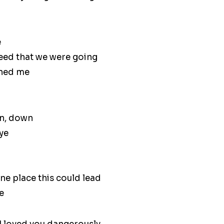
e
eed that we were going
ined me
n, down
ye
ne place this could lead
e