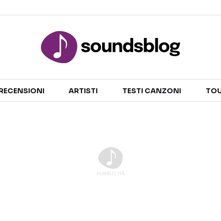
Sezioni
RECENSIONI
ARTISTI
TESTI CANZONI
TOU
NOTIZIE
ARTISTI
RECENSIONI MUSICALI
TESTI CANZONI
INTERVISTE
TOUR ED EVENTI
GOSSIP E CURIOSITÀ
TALENT SHOW