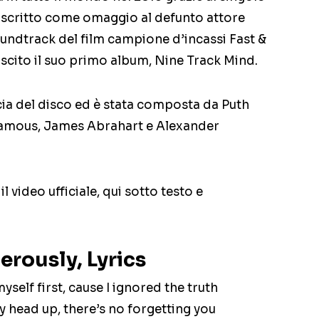
 scritto come omaggio al defunto attore
oundtrack del film campione d’incassi Fast &
 uscito il suo primo album, Nine Track Mind.
ia del disco ed è stata composta da Puth
famous, James Abrahart e Alexander
l video ufficiale, qui sotto testo e
erously, Lyrics
yself first, cause I ignored the truth
my head up, there’s no forgetting you