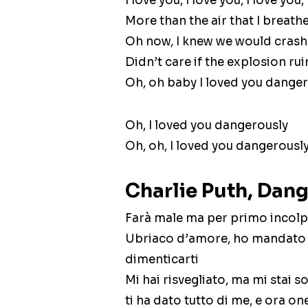
I love you, I love you, I love yo
More than the air that I breath
Oh now, I knew we would crash
Didn’t care if the explosion ru
Oh, oh baby I loved you dange
Oh, I loved you dangerously
Oh, oh, I loved you dangerousl
Charlie Puth, Dan
Farà male ma per primo incolp
Ubriaco d’amore, ho mandato al
dimenticarti
Mi hai risvegliato, ma mi stai 
ti ha dato tutto di me, e ora 