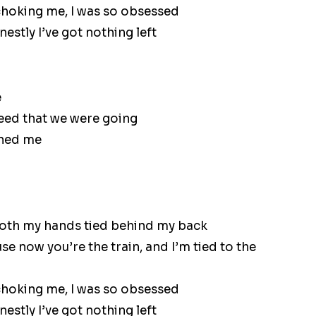
choking me, I was so obsessed
estly I’ve got nothing left
e
eed that we were going
ined me
 both my hands tied behind my back
e now you’re the train, and I’m tied to the
choking me, I was so obsessed
estly I’ve got nothing left