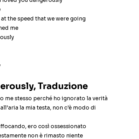
u, I loved you dangerously
e
 at the speed that we were going
ined me
rously
y
gerously, Traduzione
o me stesso perché ho ignorato la verità
l’aria la mia testa, non c’è modo di
soffocando, ero così ossessionato
onestamente non è rimasto niente