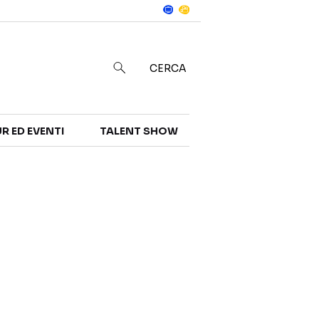
Notizie
in
CERCA
R ED EVENTI
TALENT SHOW