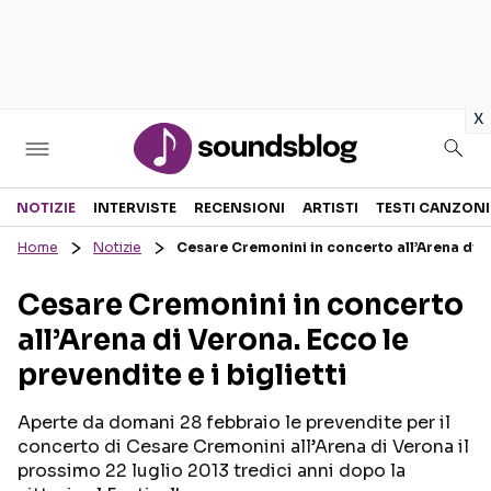
in
x
Sezioni
NOTIZIE
INTERVISTE
RECENSIONI
ARTISTI
TESTI CANZONI
Home
Notizie
Cesare Cremonini in concerto all’Arena di Ve
NOTIZIE
ARTISTI
Cesare Cremonini in concerto
RECENSIONI MUSICALI
TESTI CANZONI
all’Arena di Verona. Ecco le
INTERVISTE
TOUR ED EVENTI
prevendite e i biglietti
GOSSIP E CURIOSITÀ
TALENT SHOW
Aperte da domani 28 febbraio le prevendite per il
concerto di Cesare Cremonini all’Arena di Verona il
prossimo 22 luglio 2013 tredici anni dopo la