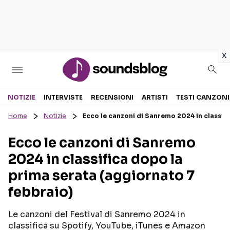
in
x
Sezioni
NOTIZIE
INTERVISTE
RECENSIONI
ARTISTI
TESTI CANZONI
Home
Notizie
Ecco le canzoni di Sanremo 2024 in classifi
NOTIZIE
ARTISTI
Ecco le canzoni di Sanremo
RECENSIONI MUSICALI
TESTI CANZONI
2024 in classifica dopo la
INTERVISTE
TOUR ED EVENTI
prima serata (aggiornato 7
GOSSIP E CURIOSITÀ
TALENT SHOW
febbraio)
Le canzoni del Festival di Sanremo 2024 in
classifica su Spotify, YouTube, iTunes e Amazon