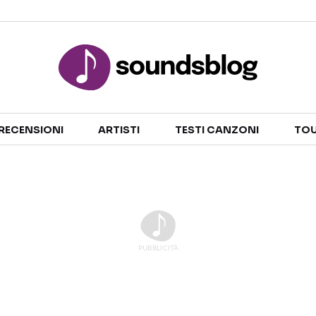
Sezioni
RECENSIONI
ARTISTI
TESTI CANZONI
TOU
NOTIZIE
ARTISTI
RECENSIONI MUSICALI
TESTI CANZONI
INTERVISTE
TOUR ED EVENTI
GOSSIP E CURIOSITÀ
TALENT SHOW