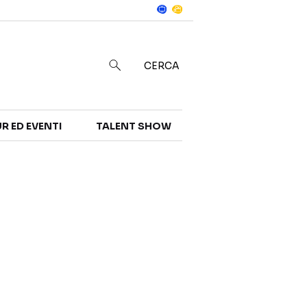
Notizie
in
CERCA
R ED EVENTI
TALENT SHOW