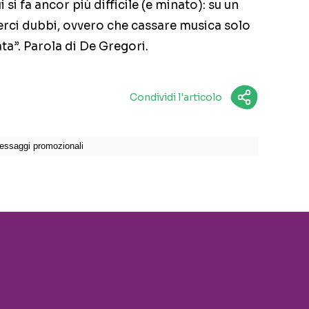
i si fa ancor più difficile (e minato): su un
ci dubbi, ovvero che cassare musica solo
ta”. Parola di De Gregori.
Condividi l'articolo