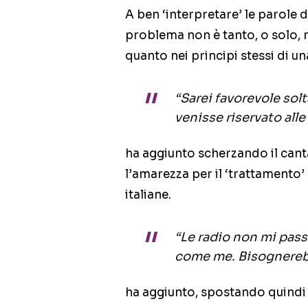
A ben ‘interpretare’ le parole d
problema non è tanto, o solo, ne
quanto nei principi stessi di un
“Sarei favorevole solt
venisse riservato all
ha aggiunto scherzando il canta
l’amarezza per il ‘trattamento’ c
italiane.
“Le radio non mi pas
come me. Bisognerebb
ha aggiunto, spostando quindi i