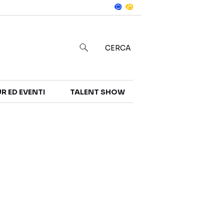
Notizie
in
CERCA
R ED EVENTI
TALENT SHOW