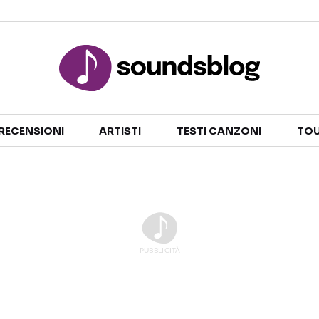
Sezioni
RECENSIONI
ARTISTI
TESTI CANZONI
TOU
NOTIZIE
ARTISTI
RECENSIONI MUSICALI
TESTI CANZONI
INTERVISTE
TOUR ED EVENTI
GOSSIP E CURIOSITÀ
TALENT SHOW