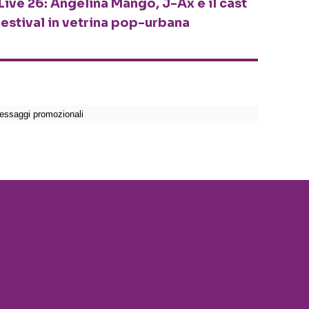
Live 26: Angelina Mango, J-Ax e il cast
festival in vetrina pop-urbana