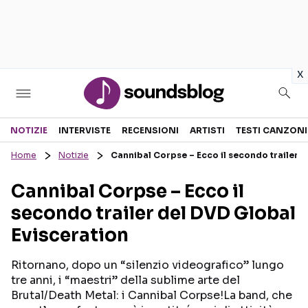
in
x
Sezioni
NOTIZIE
INTERVISTE
RECENSIONI
ARTISTI
TESTI CANZONI
Home
Notizie
Cannibal Corpse – Ecco il secondo trailer 
NOTIZIE
ARTISTI
Cannibal Corpse – Ecco il
RECENSIONI MUSICALI
TESTI CANZONI
secondo trailer del DVD Global
INTERVISTE
TOUR ED EVENTI
Evisceration
GOSSIP E CURIOSITÀ
TALENT SHOW
Ritornano, dopo un “silenzio videografico” lungo
tre anni, i “maestri” della sublime arte del
Brutal/Death Metal: i Cannibal Corpse!La band, che