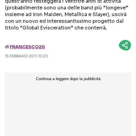
quest’anno festeggerà i ventitré anni di attività
(probabilmente sono una delle band più “longeve”
Seguici sui social
insieme ad Iron Maiden, Metallica e Slayer), uscirà
con un nuovo ed interessantissimo progetto dal
titolo “Global Evisceration” che conterrà,
di
FRANCESCO20
15 FEBBRAIO 2011 10:20