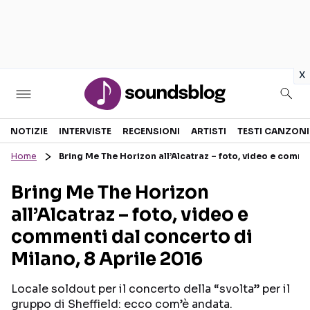
in
x
Sezioni
NOTIZIE
INTERVISTE
RECENSIONI
ARTISTI
TESTI CANZONI
Home
Bring Me The Horizon all’Alcatraz – foto, video e comme
NOTIZIE
ARTISTI
Bring Me The Horizon
RECENSIONI MUSICALI
TESTI CANZONI
all’Alcatraz – foto, video e
INTERVISTE
TOUR ED EVENTI
commenti dal concerto di
GOSSIP E CURIOSITÀ
TALENT SHOW
Milano, 8 Aprile 2016
Locale soldout per il concerto della “svolta” per il
gruppo di Sheffield: ecco com’è andata.