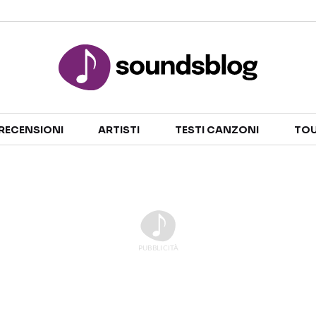
Sezioni
RECENSIONI
ARTISTI
TESTI CANZONI
TOU
NOTIZIE
ARTISTI
RECENSIONI MUSICALI
TESTI CANZONI
INTERVISTE
TOUR ED EVENTI
GOSSIP E CURIOSITÀ
TALENT SHOW