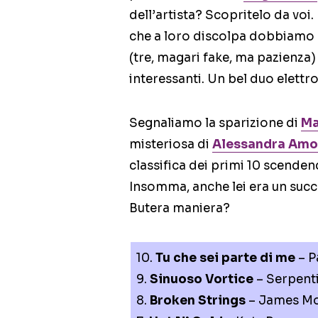
dell’artista? Scopritelo da voi.
che a loro discolpa dobbiamo 
(tre, magari fake, ma pazienz
interessanti. Un bel duo elettr
Segnaliamo la sparizione di
Ma
misteriosa di
Alessandra Amo
classifica dei primi 10 scende
Insomma, anche lei era un succe
Butera maniera?
10.
Tu che sei parte di me
– P
9.
Sinuoso Vortice
– Serpent
8.
Broken Strings
– James Mor