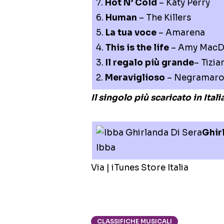
7.
Hot N’ Cold
– Katy Perry
6.
Human
– The Killers
5.
La tua voce
– Amarena
4.
This is the life
– Amy MacD
3.
Il regalo più grande
– Tizia
2.
Meraviglioso
– Negramar
Il singolo più scaricato in Ita
Ghir
Ibba
Via | iTunes Store Italia
CLASSIFICHE MUSICALI