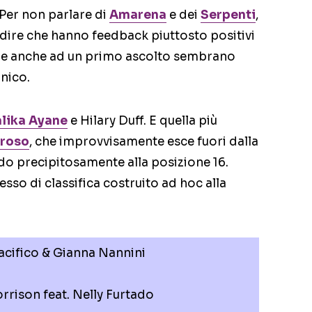
 Per non parlare di
Amarena
e dei
Serpenti
,
dire che hanno feedback piuttosto positivi
a) e anche ad un primo ascolto sembrano
onico.
lika Ayane
e Hilary Duff. E quella più
roso
, che improvvisamente esce fuori dalla
ndo precipitosamente alla posizione 16.
sso di classifica costruito ad hoc alla
acifico & Gianna Nannini
i
rison feat. Nelly Furtado