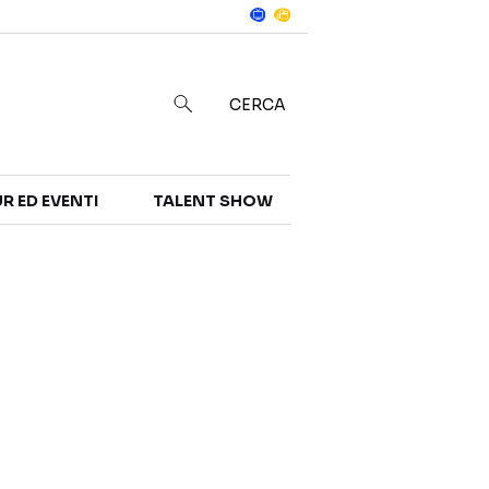
Notizie
in
CERCA
R ED EVENTI
TALENT SHOW