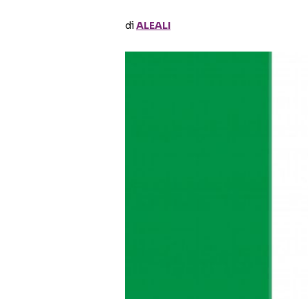
di
ALEALI