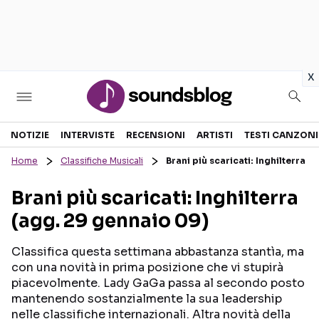
in
x
Sezioni
NOTIZIE
INTERVISTE
RECENSIONI
ARTISTI
TESTI CANZONI
Home
Classifiche Musicali
Brani più scaricati: Inghilterra 
NOTIZIE
ARTISTI
Brani più scaricati: Inghilterra
RECENSIONI MUSICALI
TESTI CANZONI
(agg. 29 gennaio 09)
INTERVISTE
TOUR ED EVENTI
GOSSIP E CURIOSITÀ
TALENT SHOW
Classifica questa settimana abbastanza stantìa, ma
con una novità in prima posizione che vi stupirà
piacevolmente. Lady GaGa passa al secondo posto
mantenendo sostanzialmente la sua leadership
nelle classifiche internazionali. Altra novità della