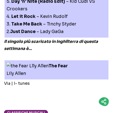
5.
Day ‘n’ Nite (Radio Edit)
– Kid Cudi VS
Crookers
4.
Let it Rock
– Kevin Rudolf
3.
Take Me Back
– Tinchy Styder
2.
Just Dance
– Lady GaGa
Il singolo più scaricato in Inghilterra di questa
settimana è…
The Fear
Lily Allen
Via | I- tunes
CLASSIFICHE MUSICALI