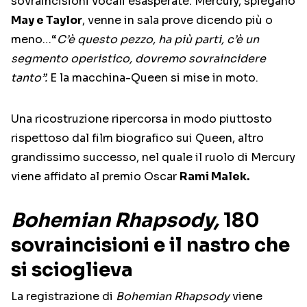
sovraincisioni vocali esasperate. Mercury, spiegano
May e Taylor
, venne in sala prove dicendo più o
meno…“
C’è questo pezzo, ha più parti, c’è un
segmento operistico, dovremo sovraincidere
tanto”.
E la macchina-Queen si mise in moto.
Una ricostruzione ripercorsa in modo piuttosto
rispettoso dal film biografico sui Queen, altro
grandissimo successo, nel quale il ruolo di Mercury
viene affidato al premio Oscar
Rami Malek.
Bohemian Rhapsody,
180
sovraincisioni e il nastro che
si scioglieva
La registrazione di
Bohemian Rhapsody
viene