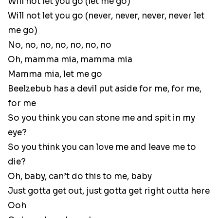
Will not let you go (let me go)
Will not let you go (never, never, never, never let
me go)
No, no, no, no, no, no, no
Oh, mamma mia, mamma mia
Mamma mia, let me go
Beelzebub has a devil put aside for me, for me,
for me
So you think you can stone me and spit in my
eye?
So you think you can love me and leave me to
die?
Oh, baby, can’t do this to me, baby
Just gotta get out, just gotta get right outta here
Ooh