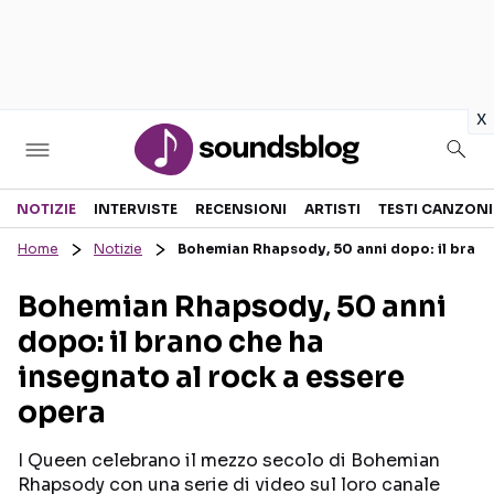
in
x
Sezioni
NOTIZIE
INTERVISTE
RECENSIONI
ARTISTI
TESTI CANZONI
Home
Notizie
Bohemian Rhapsody, 50 anni dopo: il brano 
NOTIZIE
ARTISTI
Bohemian Rhapsody, 50 anni
RECENSIONI MUSICALI
TESTI CANZONI
dopo: il brano che ha
INTERVISTE
TOUR ED EVENTI
insegnato al rock a essere
GOSSIP E CURIOSITÀ
TALENT SHOW
opera
I Queen celebrano il mezzo secolo di Bohemian
Rhapsody con una serie di video sul loro canale