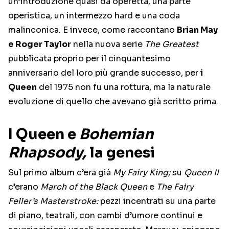
un’introduzione quasi da operetta, una parte
operistica, un intermezzo hard e una coda
malinconica. E invece, come raccontano
Brian May
e Roger Taylor
nella nuova serie
The Greatest
pubblicata proprio per il cinquantesimo
anniversario del loro più grande successo, per
i
Queen
del 1975 non fu una rottura, ma la naturale
evoluzione di quello che avevano già scritto prima.
I Queen e
Bohemian
Rhapsody,
la genesi
Sul primo album c’era già
My Fairy King;
su
Queen II
c’erano
March of the Black Queen
e
The Fairy
Feller’s Masterstroke:
pezzi incentrati su una parte
di piano, teatrali, con cambi d’umore continui e