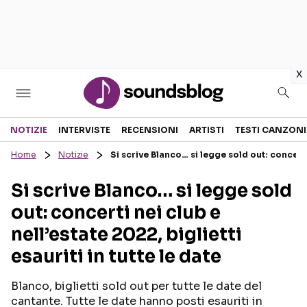
in
x
Sezioni
NOTIZIE
INTERVISTE
RECENSIONI
ARTISTI
TESTI CANZONI
Home
Notizie
Si scrive Blanco… si legge sold out: concerti n
NOTIZIE
ARTISTI
Si scrive Blanco… si legge sold
RECENSIONI MUSICALI
TESTI CANZONI
out: concerti nei club e
INTERVISTE
TOUR ED EVENTI
nell’estate 2022, biglietti
GOSSIP E CURIOSITÀ
TALENT SHOW
esauriti in tutte le date
Blanco, biglietti sold out per tutte le date del
cantante. Tutte le date hanno posti esauriti in