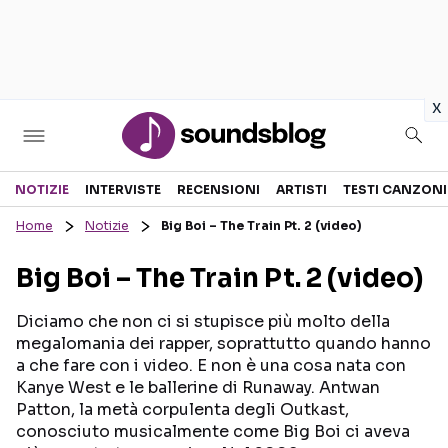
in
x
Sezioni
NOTIZIE
INTERVISTE
RECENSIONI
ARTISTI
TESTI CANZONI
Home
Notizie
Big Boi – The Train Pt. 2 (video)
NOTIZIE
ARTISTI
Big Boi – The Train Pt. 2 (video)
RECENSIONI MUSICALI
TESTI CANZONI
INTERVISTE
TOUR ED EVENTI
Diciamo che non ci si stupisce più molto della
megalomania dei rapper, soprattutto quando hanno
GOSSIP E CURIOSITÀ
TALENT SHOW
a che fare con i video. E non è una cosa nata con
Kanye West e le ballerine di Runaway. Antwan
Patton, la metà corpulenta degli Outkast,
conosciuto musicalmente come Big Boi ci aveva