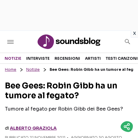
in
x
Sezioni
NOTIZIE
INTERVISTE
RECENSIONI
ARTISTI
TESTI CANZONI
Home
Notizie
Bee Gees: Robin Gibb ha un tumore al fega
NOTIZIE
ARTISTI
Bee Gees: Robin Gibb ha un
RECENSIONI MUSICALI
TESTI CANZONI
tumore al fegato?
INTERVISTE
TOUR ED EVENTI
GOSSIP E CURIOSITÀ
TALENT SHOW
Tumore al fegato per Robin Gibb dei Bee Gees?
di
ALBERTO GRAZIOLA
PUBBLICATO
21 NOVEMBRE 2011
AGGIORNATO 30 AGOSTO