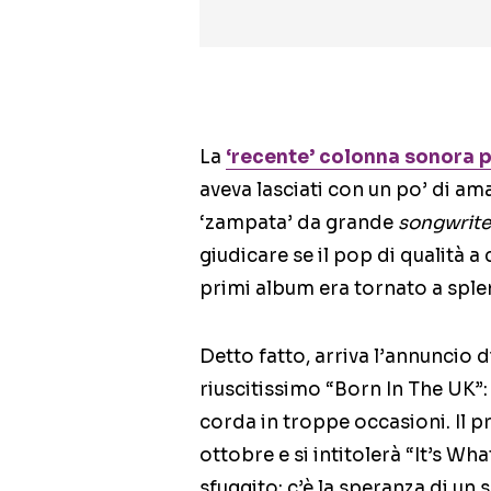
La
‘recente’ colonna sonora pe
aveva lasciati con un po’ di am
‘zampata’ da grande
songwrite
giudicare se il pop di qualità a 
primi album era tornato a sple
Detto fatto, arriva l’annuncio 
riuscitissimo “Born In The UK”:
corda in troppe occasioni. Il p
ottobre e si intitolerà “It’s What
sfuggito: c’è la speranza di un 