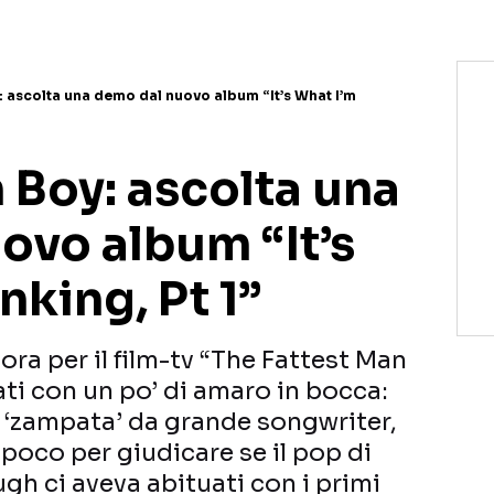
 ascolta una demo dal nuovo album “It’s What I’m
 Boy: ascolta una
ovo album “It’s
nking, Pt 1”
ora per il film-tv “The Fattest Man
iati con un po’ di amaro in bocca:
 ‘zampata’ da grande songwriter,
oco per giudicare se il pop di
gh ci aveva abituati con i primi