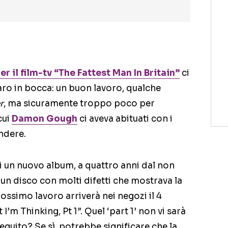
r il film-tv “The Fattest Man In Britain”
ci
aro in bocca: un buon lavoro, qualche
r
, ma sicuramente troppo poco per
cui
Damon Gough
ci aveva abituati con i
ndere.
di un nuovo album, a quattro anni dal non
 un disco con molti difetti che mostrava la
rossimo lavoro arriverà nei negozi il 4
 I’m Thinking, Pt 1”. Quel ‘part 1’ non vi sarà
seguito? Se sì, potrebbe significare che la