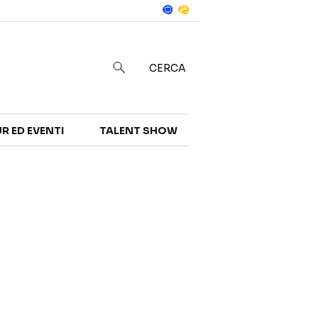
Notizie
in
CERCA
R ED EVENTI
TALENT SHOW