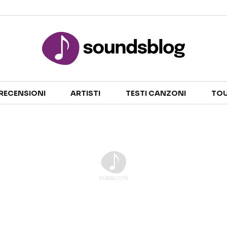
Sezioni
RECENSIONI
ARTISTI
TESTI CANZONI
TOU
NOTIZIE
ARTISTI
RECENSIONI MUSICALI
TESTI CANZONI
INTERVISTE
TOUR ED EVENTI
GOSSIP E CURIOSITÀ
TALENT SHOW