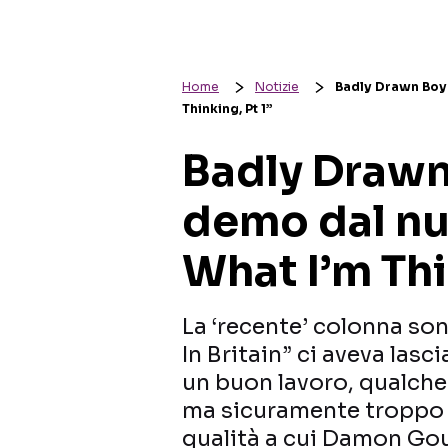
Home
Notizie
Badly Drawn Boy:
Thinking, Pt 1”
Badly Drawn
demo dal nu
What I’m Thi
La ‘recente’ colonna son
In Britain” ci aveva lasc
un buon lavoro, qualche
ma sicuramente troppo p
qualità a cui Damon Gou