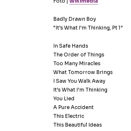
Foto |
Wikimedia
Badly Drawn Boy
“It’s What I’m Thinking, Pt 1”
In Safe Hands
The Order of Things
Too Many Miracles
What Tomorrow Brings
I Saw You Walk Away
It’s What I’m Thinking
You Lied
A Pure Accident
This Electric
This Beautiful Ideas