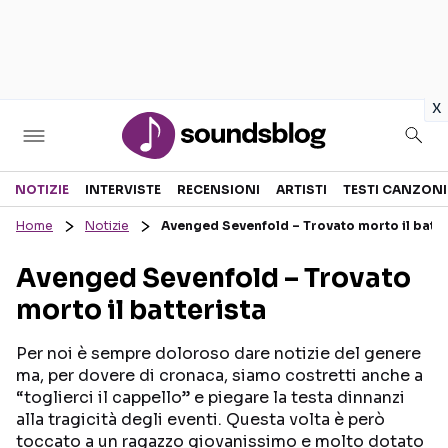
in
x
Sezioni
NOTIZIE
INTERVISTE
RECENSIONI
ARTISTI
TESTI CANZONI
Home
Notizie
Avenged Sevenfold – Trovato morto il batte
NOTIZIE
ARTISTI
Avenged Sevenfold – Trovato
RECENSIONI MUSICALI
TESTI CANZONI
morto il batterista
INTERVISTE
TOUR ED EVENTI
GOSSIP E CURIOSITÀ
TALENT SHOW
Per noi è sempre doloroso dare notizie del genere
ma, per dovere di cronaca, siamo costretti anche a
“toglierci il cappello” e piegare la testa dinnanzi
alla tragicità degli eventi. Questa volta è però
toccato a un ragazzo giovanissimo e molto dotato