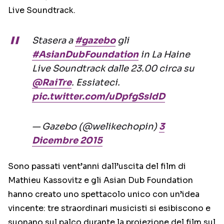
Live Soundtrack.
Stasera a
#gazebo
gli
#AsianDubFoundation
in La Haine
Live Soundtrack dalle 23.00 circa su
@RaiTre
. Essiateci.
pic.twitter.com/uDpfgSsIdD
— Gazebo (@welikechopin)
3
Dicembre 2015
Sono passati vent’anni dall’uscita del film di
Mathieu Kassovitz e gli Asian Dub Foundation
hanno creato uno spettacolo unico con un’idea
vincente: tre straordinari musicisti si esibiscono e
suonano sul palco durante la proiezione del film sul