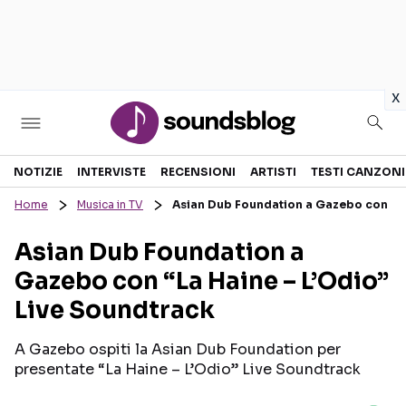
in
x
Sezioni
NOTIZIE
INTERVISTE
RECENSIONI
ARTISTI
TESTI CANZONI
Home
Musica in TV
Asian Dub Foundation a Gazebo con “La
NOTIZIE
ARTISTI
Asian Dub Foundation a
RECENSIONI MUSICALI
TESTI CANZONI
Gazebo con “La Haine – L’Odio”
INTERVISTE
TOUR ED EVENTI
Live Soundtrack
GOSSIP E CURIOSITÀ
TALENT SHOW
A Gazebo ospiti la Asian Dub Foundation per
presentate “La Haine – L’Odio” Live Soundtrack