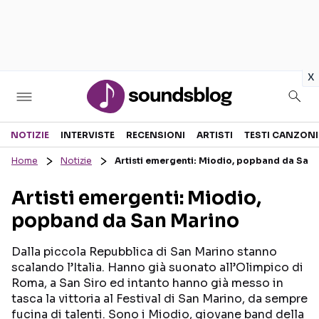
in
x
Sezioni
NOTIZIE
INTERVISTE
RECENSIONI
ARTISTI
TESTI CANZONI
Home
Notizie
Artisti emergenti: Miodio, popband da San
NOTIZIE
ARTISTI
Artisti emergenti: Miodio,
RECENSIONI MUSICALI
TESTI CANZONI
popband da San Marino
INTERVISTE
TOUR ED EVENTI
GOSSIP E CURIOSITÀ
TALENT SHOW
Dalla piccola Repubblica di San Marino stanno
scalando l’Italia. Hanno già suonato all’Olimpico di
Roma, a San Siro ed intanto hanno già messo in
tasca la vittoria al Festival di San Marino, da sempre
fucina di talenti. Sono i Miodio, giovane band della