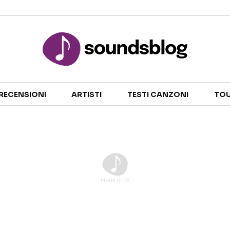
Sezioni
RECENSIONI
ARTISTI
TESTI CANZONI
TOU
NOTIZIE
ARTISTI
RECENSIONI MUSICALI
TESTI CANZONI
INTERVISTE
TOUR ED EVENTI
GOSSIP E CURIOSITÀ
TALENT SHOW