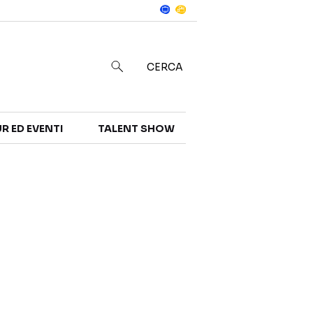
Notizie
in
CERCA
R ED EVENTI
TALENT SHOW