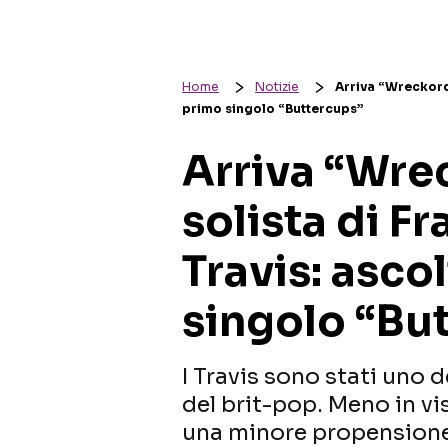
Home
Notizie
Arriva “Wreckorder
primo singolo “Buttercups”
Arriva “Wrec
solista di F
Travis: ascol
singolo “Bu
I Travis sono stati uno d
del brit-pop. Meno in vis
una minore propensione a