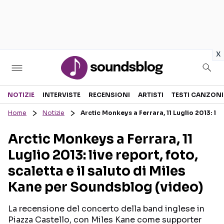
in
x
Sezioni
NOTIZIE
INTERVISTE
RECENSIONI
ARTISTI
TESTI CANZONI
Home
Notizie
Arctic Monkeys a Ferrara, 11 Luglio 2013: liv
NOTIZIE
ARTISTI
Arctic Monkeys a Ferrara, 11
RECENSIONI MUSICALI
TESTI CANZONI
Luglio 2013: live report, foto,
INTERVISTE
TOUR ED EVENTI
scaletta e il saluto di Miles
GOSSIP E CURIOSITÀ
TALENT SHOW
Kane per Soundsblog (video)
La recensione del concerto della band inglese in
Piazza Castello, con Miles Kane come supporter