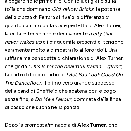
a pogare nelle prime file. Con le luci gialle sulla
folla che dominano
Old Yellow Bricks
, la potenza
della piazza di Ferrara si rivela: a differenza di
quanto cantato dalla voce perfetta di Alex Turner,
la città estense non è decisamente
a city that
never wakes up
e i cinquemila presenti ci tengono
veramente molto a dimostrarlo ai loro idoli. Una
ruffiana ma benedetta dichiarazione di Alex Turner,
che grida
“This is for the beautiful Italian…. girls!”
,
fa parte il doppio turbo di
I Bet You Look Good On
The Dancefloor,
il primo vero grande successo
della band di Sheffield che scatena cori e pogo
senza fine, e
Do Me a Favour,
dominata dalla linea
di basso che suona nella pancia.
Dopo la promessa/minaccia di
Alex Turner
, che