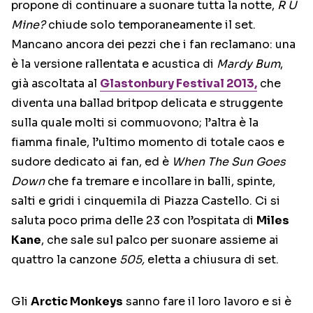
propone di continuare a suonare tutta la notte,
R U
Mine?
chiude solo temporaneamente il set.
Mancano ancora dei pezzi che i fan reclamano: una
è la versione rallentata e acustica di
Mardy Bum
,
già ascoltata al
Glastonbury Festival 2013,
che
diventa una ballad britpop delicata e struggente
sulla quale molti si commuovono; l’altra è la
fiamma finale, l’ultimo momento di totale caos e
sudore dedicato ai fan, ed è
When The Sun Goes
Down
che fa tremare e incollare in balli, spinte,
salti e gridi i cinquemila di Piazza Castello. Ci si
saluta poco prima delle 23 con l’ospitata di
Miles
Kane
, che sale sul palco per suonare assieme ai
quattro la canzone
505,
eletta a chiusura di set.
Gli
Arctic Monkeys
sanno fare il loro lavoro e si è