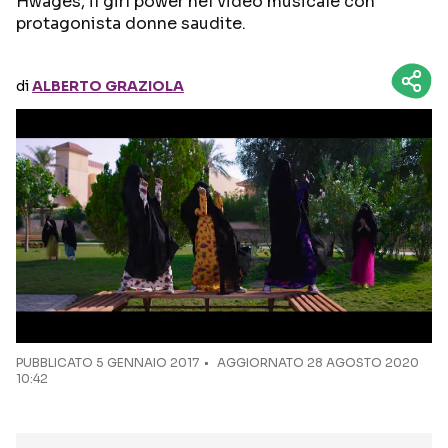
Hwages, il girl power nel video musicale con
protagonista donne saudite.
Seguici sui social
di
ALBERTO GRAZIOLA
PUBBLICATO
5 GENNAIO 2017
AGGIORNATO 28 AGOSTO 2020
10:42