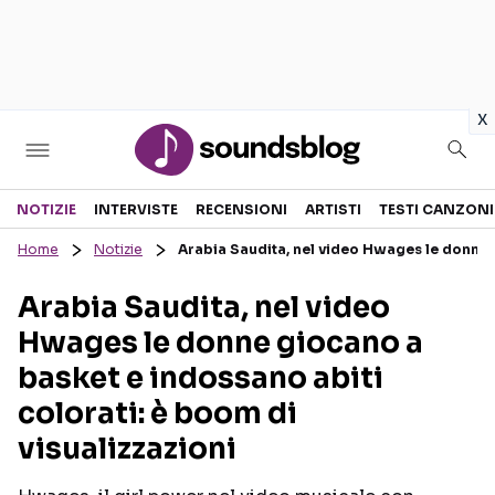
in
x
Sezioni
NOTIZIE
INTERVISTE
RECENSIONI
ARTISTI
TESTI CANZONI
Home
Notizie
Arabia Saudita, nel video Hwages le donne g
NOTIZIE
ARTISTI
Arabia Saudita, nel video
RECENSIONI MUSICALI
TESTI CANZONI
Hwages le donne giocano a
INTERVISTE
TOUR ED EVENTI
basket e indossano abiti
GOSSIP E CURIOSITÀ
TALENT SHOW
colorati: è boom di
visualizzazioni