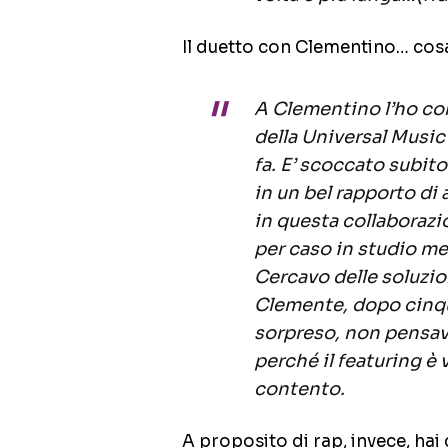
Il duetto con Clementino… cosa
A Clementino l’ho con
della Universal Music
fa. E’ scoccato subit
in un bel rapporto di 
in questa collaboraz
per caso in studio me
Cercavo delle soluzio
Clemente, dopo cinque
sorpreso, non pensav
perché il featuring è
contento.
A proposito di rap, invece, ha