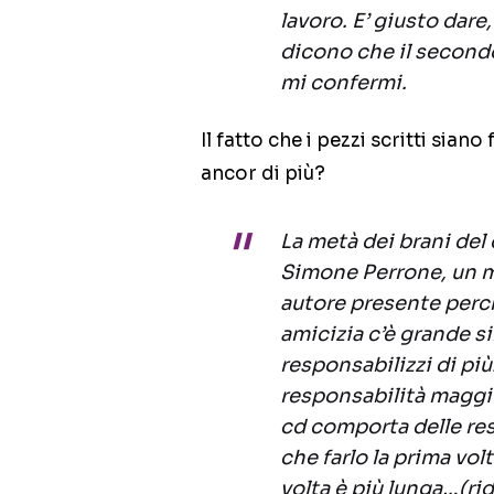
lavoro. E’ giusto dare
dicono che il second
mi confermi.
Il fatto che i pezzi scritti sian
ancor di più?
La metà dei brani del
Simone Perrone, un mi
autore presente perch
amicizia c’è grande s
responsabilizzi di più.
responsabilità maggior
cd comporta delle resp
che farlo la prima vol
volta è più lunga…(ri