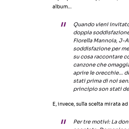
album…
Quando vieni invitat
doppia soddisfazione
Fiorella Mannoia, J-Ax,
soddisfazione per me
su cosa raccontare co
canzone che omaggia i
aprire le orecchie… d
stati prima di noi se
principio son stati de
E, invece, sulla scelta mirata
Per tre motivi: La do