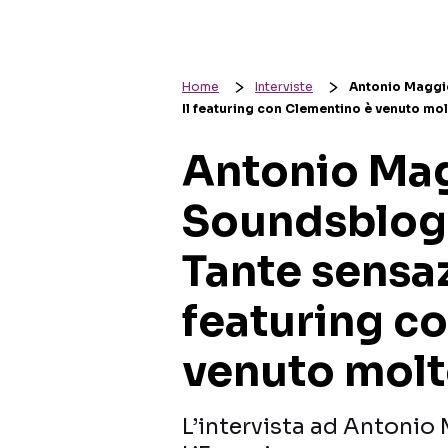
Home
Interviste
Antonio Maggio
Il featuring con Clementino è venuto mol
Antonio Mag
Soundsblog:
Tante sensazi
featuring c
venuto molt
L’intervista ad Antonio 