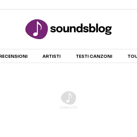
Sezioni
RECENSIONI
ARTISTI
TESTI CANZONI
TOU
NOTIZIE
ARTISTI
RECENSIONI MUSICALI
TESTI CANZONI
INTERVISTE
TOUR ED EVENTI
GOSSIP E CURIOSITÀ
TALENT SHOW