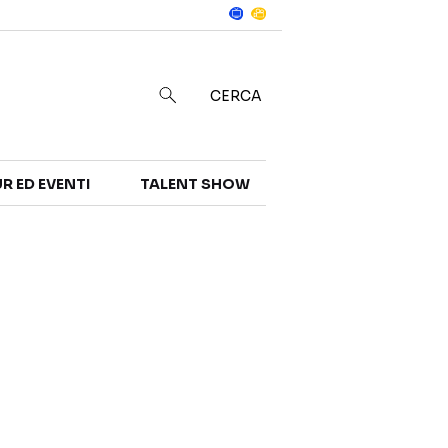
Notizie
in
CERCA
R ED EVENTI
TALENT SHOW