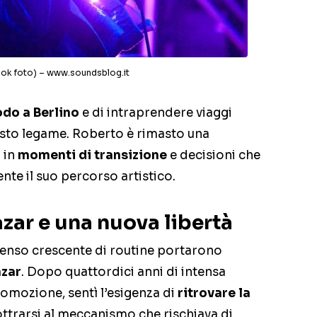
ook foto) – www.soundsblog.it
odo a Berlino
e di intraprendere viaggi
esto legame. Roberto è rimasto una
 in
momenti di transizione
e decisioni che
e il suo percorso artistico.
azar e una nuova libertà
n senso crescente di routine portarono
azar
. Dopo quattordici anni di intensa
promozione, sentì l’esigenza di
ritrovare la
ottrarsi al meccanismo che rischiava di