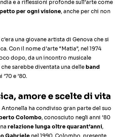
India e a riflessioni profonde sull’arte come
spetto per ogni visione
, anche per chi non
c’era una giovane artista di Genova che si
ica. Con il nome d’arte “Matia”, nel 1974
 Poco dopo, da un incontro musicale
 che sarebbe diventata una delle
band
i ’70 e ’80.
ca, amore e scelte di vita
Antonella ha condiviso gran parte del suo
berto Colombo
, conosciuto negli anni ’80
 una
relazione lunga oltre quarant’anni
,
lio Gabriele
nel 1990. Colombo, presente