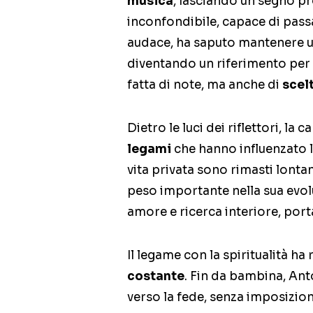
musica
, lasciando un segno p
inconfondibile, capace di pass
audace, ha saputo mantenere un
diventando un riferimento per ar
fatta di note, ma anche di
scel
Dietro le luci dei riflettori, la 
legami
che hanno influenzato l
vita privata sono rimasti lontan
peso importante nella sua evol
amore e ricerca interiore, por
Il legame con la spiritualità ha
costante
. Fin da bambina, Ant
verso la fede, senza imposizion