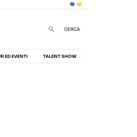
Notizie
in
CERCA
R ED EVENTI
TALENT SHOW