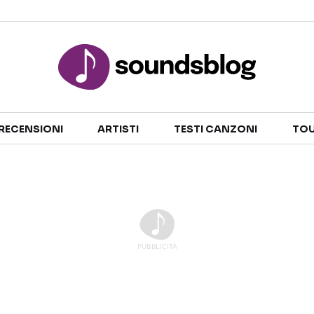
Sezioni
RECENSIONI
ARTISTI
TESTI CANZONI
TOU
NOTIZIE
ARTISTI
RECENSIONI MUSICALI
TESTI CANZONI
INTERVISTE
TOUR ED EVENTI
GOSSIP E CURIOSITÀ
TALENT SHOW