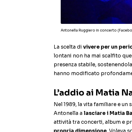
Antonella Ruggiero in concerto (Faceb
La scelta di
vivere per un peri
lontani non ha mai scalfito qu
presenza stabile, sostenendola
hanno modificato profondament
L’addio ai Matia N
Nel 1989, la vita familiare e u
Antonella a
lasciare i Matia B
attività tra concerti, album e 
propria dimensione
. Voleva s