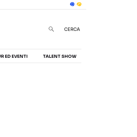
Notizie
in
CERCA
R ED EVENTI
TALENT SHOW