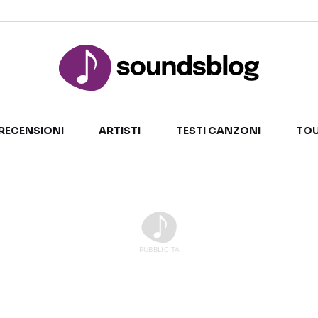
Sezioni
RECENSIONI
ARTISTI
TESTI CANZONI
TOU
NOTIZIE
ARTISTI
RECENSIONI MUSICALI
TESTI CANZONI
INTERVISTE
TOUR ED EVENTI
GOSSIP E CURIOSITÀ
TALENT SHOW